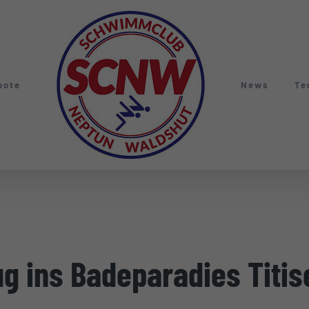
bote
News
Te
g ins Badeparadies Titis