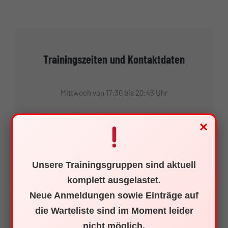
Trainingszeiten und Kontaktdaten
Mittwoch von 17:30 bis 20:45 Uhr
×
Schwimmclub Neptun Waldshut e. V.
Markus Preiß
Unsere Trainingsgruppen sind aktuell
1. Vorsitzender
komplett ausgelastet.
Dorfhalde 3
Neue Anmeldungen sowie Einträge auf
79761 Waldshut-Tiengen
die Warteliste sind im Moment leider
scnw@web.de
nicht möglich.