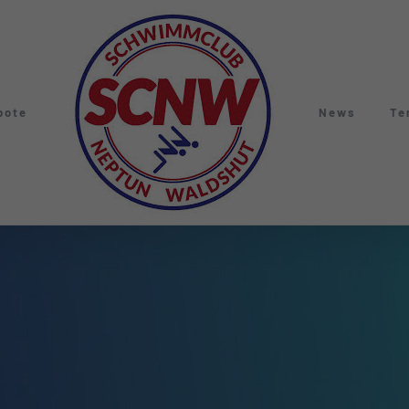
bote
News
Te