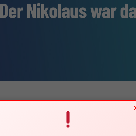
Der Nikolaus war d
konnten sich alle Schwimmer/innen freuen: Der „Nikolaus“ hatte für 